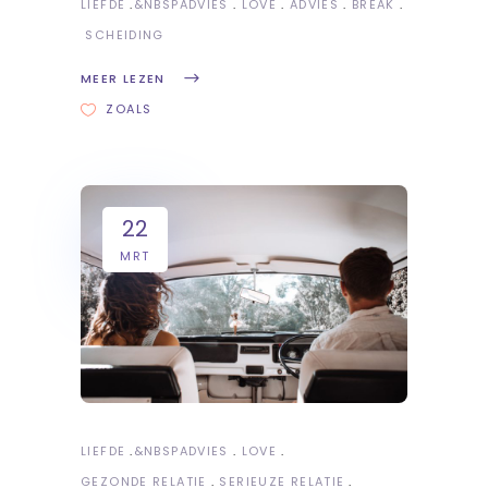
LIEFDE
&NBSP
ADVIES
LOVE
ADVIES
BREAK
SCHEIDING
MEER LEZEN
ZOALS
22
MRT
LIEFDE
&NBSP
ADVIES
LOVE
GEZONDE RELATIE
SERIEUZE RELATIE