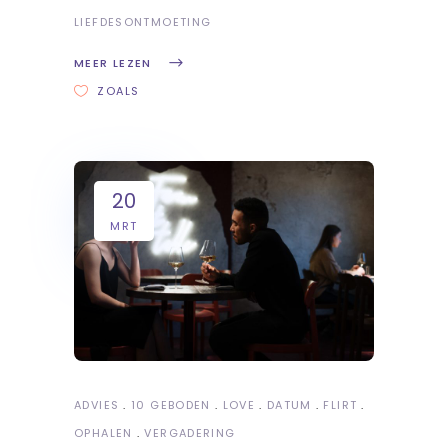
LIEFDESONTMOETING
MEER LEZEN
ZOALS
20
MRT
ADVIES
10 GEBODEN
LOVE
DATUM
FLIRT
OPHALEN
VERGADERING