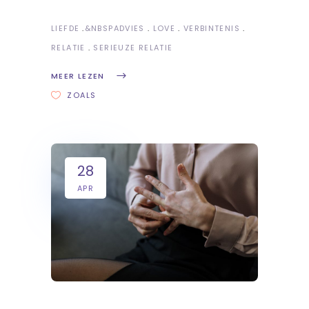
LIEFDE
&NBSP
ADVIES
LOVE
VERBINTENIS
RELATIE
SERIEUZE RELATIE
MEER LEZEN
ZOALS
28
APR