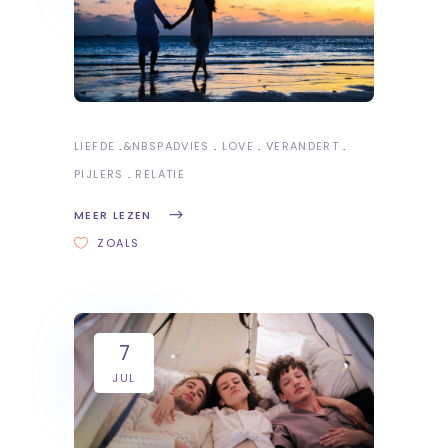
LIEFDE
&NBSP
ADVIES
LOVE
VERANDERT
PIJLERS
RELATIE
MEER LEZEN
ZOALS
7
JUL