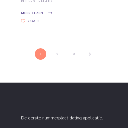
PIJLERS
RELATIE
MEER LEZEN
ZOALS
1
2
3
De eerste nummerplaat dating applicatie.