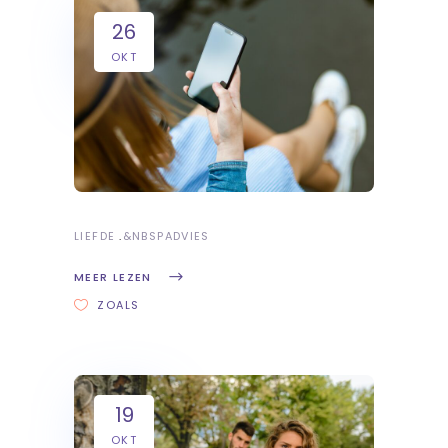
26
OKT
LIEFDE
&NBSP
ADVIES
MEER LEZEN
ZOALS
19
OKT