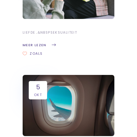
LIEFDE
&NBSP
SEKSUALITEIT
MEER LEZEN
ZOALS
5
OKT