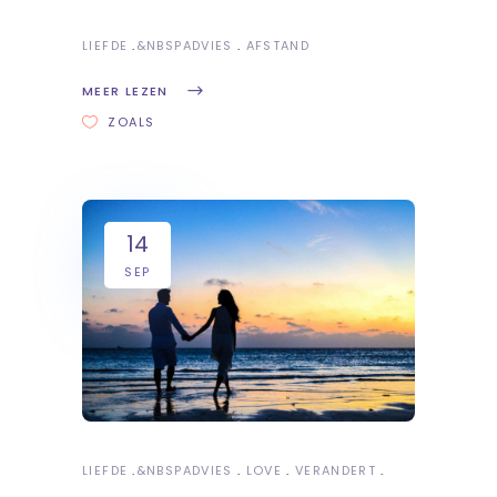
LIEFDE
&NBSP
ADVIES
AFSTAND
MEER LEZEN
ZOALS
14
SEP
LIEFDE
&NBSP
ADVIES
LOVE
VERANDERT