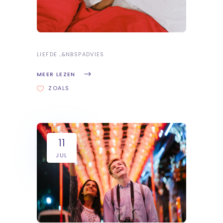
LIEFDE
&NBSP
ADVIES
MEER LEZEN
ZOALS
11
JUL