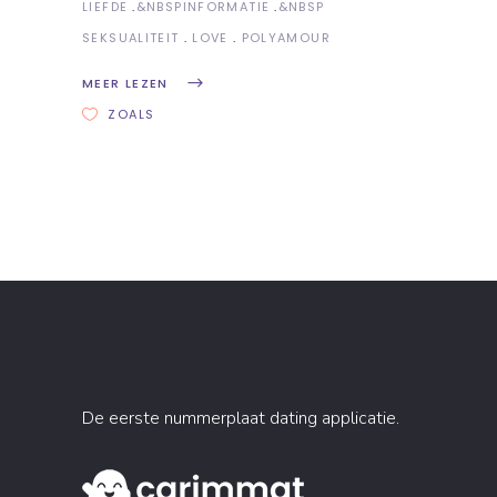
LIEFDE
&NBSP
INFORMATIE
&NBSP
SEKSUALITEIT
LOVE
POLYAMOUR
MEER LEZEN
ZOALS
De eerste nummerplaat dating applicatie.