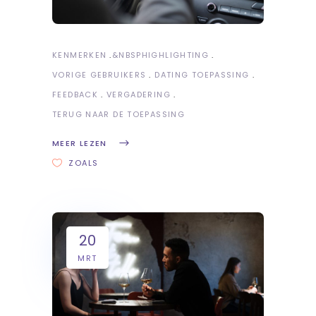
KENMERKEN
&NBSP
HIGHLIGHTING
VORIGE GEBRUIKERS
DATING TOEPASSING
FEEDBACK
VERGADERING
TERUG NAAR DE TOEPASSING
MEER LEZEN
ZOALS
20
MRT