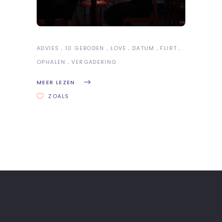
ADVIES
10 GEBODEN
LOVE
DATUM
FLIRT
OPHALEN
VERGADERING
MEER LEZEN
ZOALS