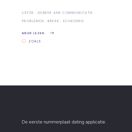
LIEFDE
GEBREK AAN COMMUNICATIE
PROBLEMEN
BREAK
SCHEIDING
MEER LEZEN
ZOALS
De eerste nummerplaat dating applicatie.