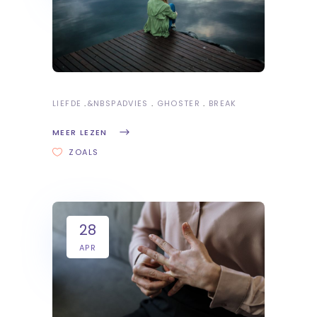
LIEFDE
&NBSP
ADVIES
GHOSTER
BREAK
MEER LEZEN
ZOALS
28
APR