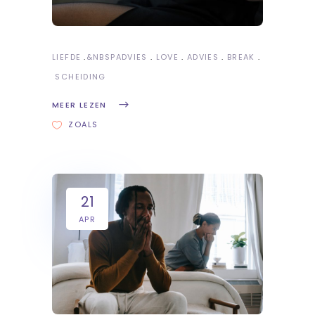
LIEFDE
&NBSP
ADVIES
LOVE
ADVIES
BREAK
SCHEIDING
MEER LEZEN
ZOALS
21
APR