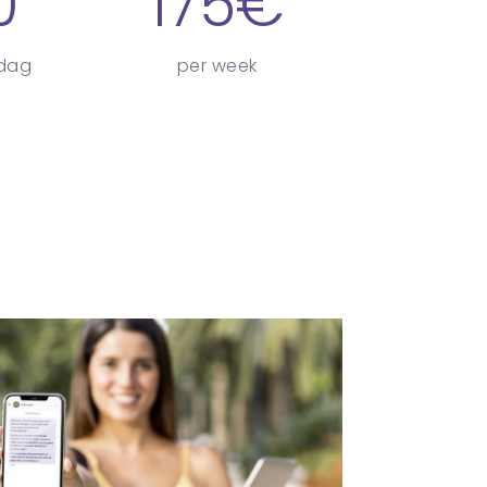
0
175€
 dag
per week