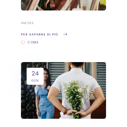
AMORE
PER SAPERNE DI PIÙ
COME
24
GEN