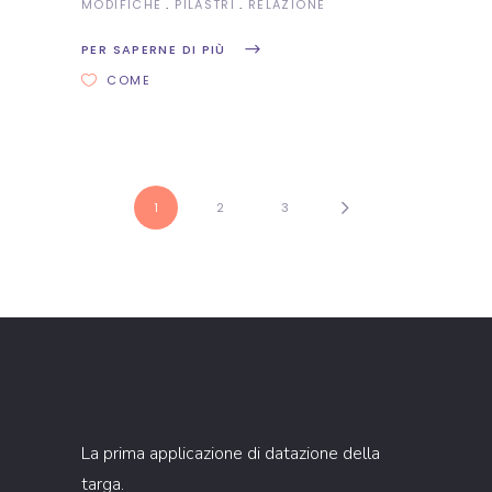
MODIFICHE
PILASTRI
RELAZIONE
PER SAPERNE DI PIÙ
COME
1
2
3
La prima applicazione di datazione della
targa.