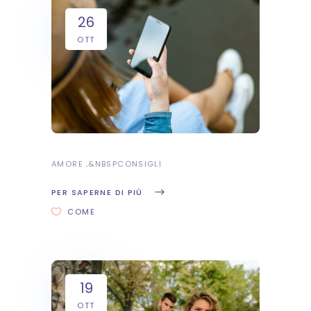
26
OTT
AMORE
&NBSP
CONSIGLI
PER SAPERNE DI PIÙ
COME
19
OTT