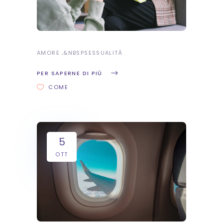
AMORE
&NBSP
SESSUALITÀ
PER SAPERNE DI PIÙ
COME
5
OTT