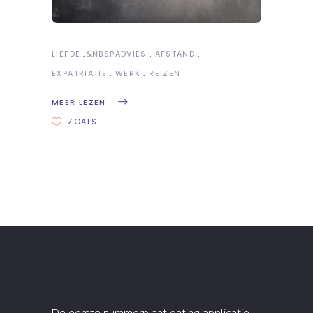
LIEFDE
&NBSP
ADVIES
AFSTAND
EXPATRIATIE
WERK
REIZEN
MEER LEZEN
ZOALS
De eerste nummerplaat dating applicatie.