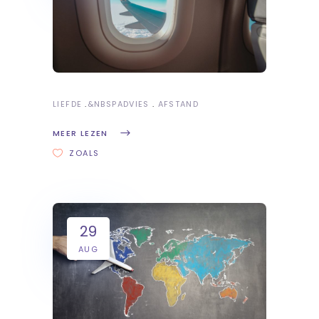
LIEFDE
&NBSP
ADVIES
AFSTAND
MEER LEZEN
ZOALS
29
AUG