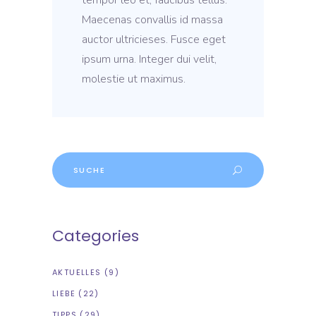
tempor leo et, faucibus tellus.
Maecenas convallis id massa
auctor ultricieses. Fusce eget
ipsum urna. Integer dui velit,
molestie ut maximus.
Suche
nach:
Categories
AKTUELLES
(9)
LIEBE
(22)
TIPPS
(29)