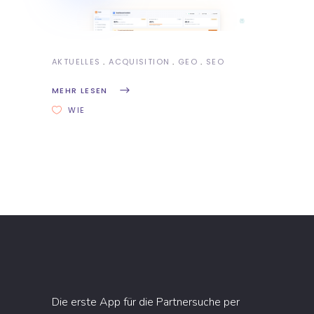
AKTUELLES
ACQUISITION
GEO
SEO
MEHR LESEN
WIE
Die erste App für die Partnersuche per