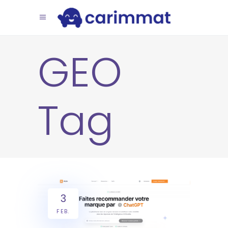
GEO
Tag
3
FEB.