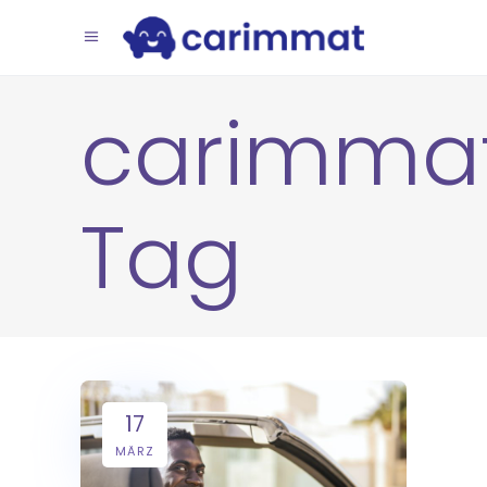
carimma
Tag
17
MÄRZ