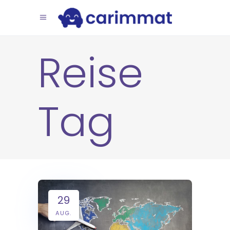
Reise
Tag
29
AUG.