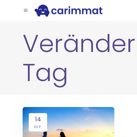
Verände
Tag
14
SEP.