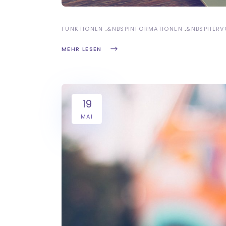
FUNKTIONEN
&NBSP
INFORMATIONEN
&NBSP
HERV
MEHR LESEN
19
MAI