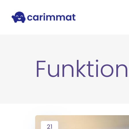
Funktio
21