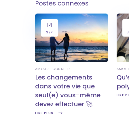
Postes connexes
14
SEP
J
AMOU
AMOUR
CONSEILS
Qu’
Les changements
pol
dans votre vie que
seul(e) vous-même
LIRE P
devez effectuer 🚀
LIRE PLUS