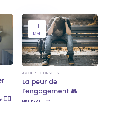
11
MAI
AMOUR
CONSEILS
er
La peur de
l’engagement 👥
‍♀️
LIRE PLUS