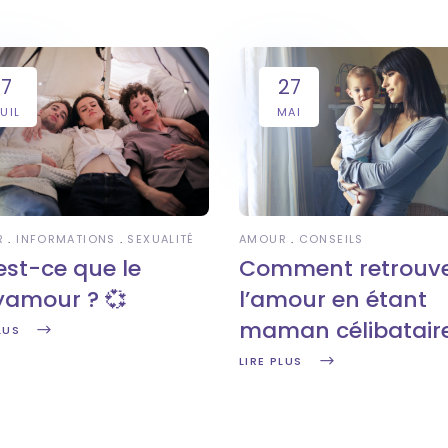
7
27
UIL
MAI
R
INFORMATIONS
SEXUALITÉ
AMOUR
CONSEILS
est-ce que le
Comment retrouv
yamour ? 💞
l’amour en étant
maman célibataire 
LUS
LIRE PLUS