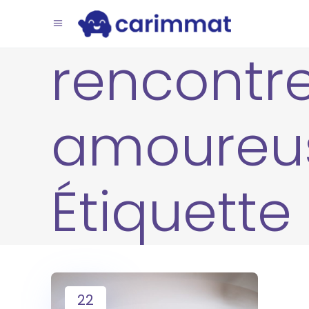
rencontr
amoureu
Étiquette
22