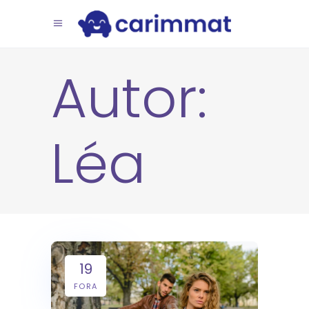
Autor:
Léa
19
FORA