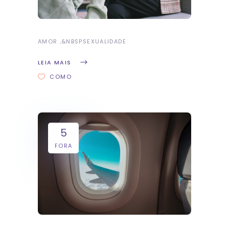
AMOR
&NBSP
SEXUALIDADE
LEIA MAIS
COMO
5
FORA