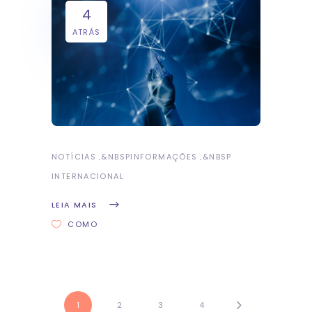
4
ATRÁS
NOTÍCIAS
&NBSP
INFORMAÇÕES
&NBSP
INTERNACIONAL
LEIA MAIS
COMO
1
2
3
4