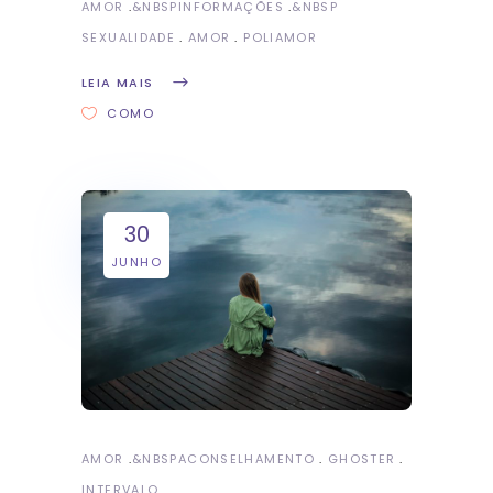
AMOR
&NBSP
INFORMAÇÕES
&NBSP
SEXUALIDADE
AMOR
POLIAMOR
LEIA MAIS
COMO
30
JUNHO
AMOR
&NBSP
ACONSELHAMENTO
GHOSTER
INTERVALO