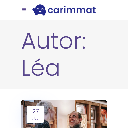
Autor:
Léa
27
JUL