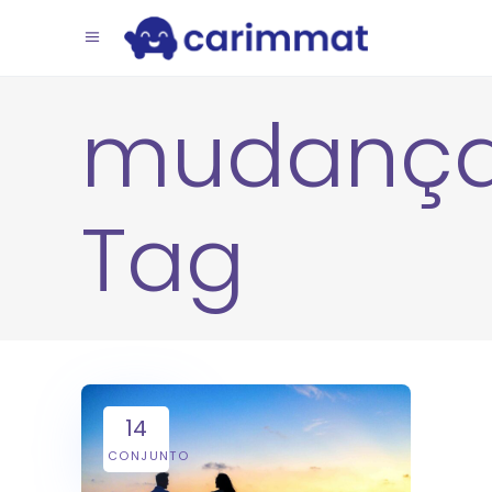
mudanç
Tag
14
CONJUNTO