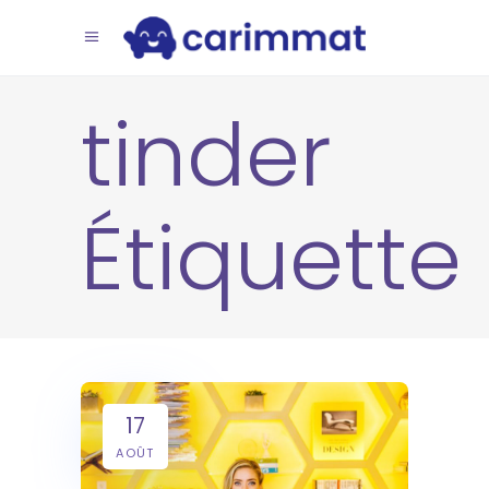
tinder
Étiquette
17
AOÛT