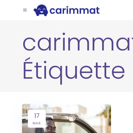
carimma
Étiquette
17
MAR