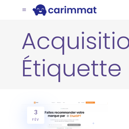
Acquisiti
Étiquette
3
FÉV