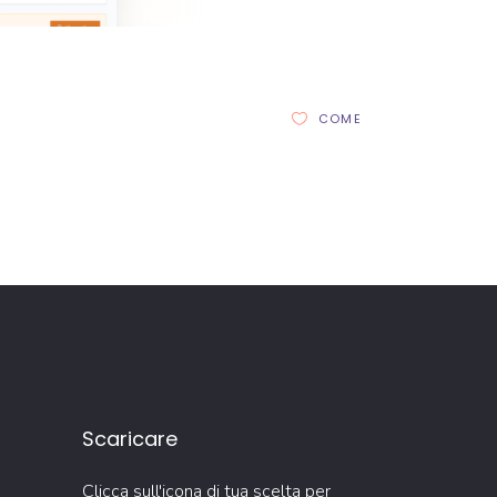
COME
Scaricare
Clicca sull'icona di tua scelta per