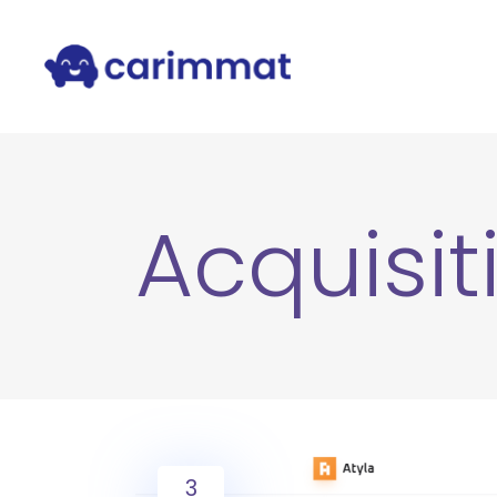
Acquisit
3