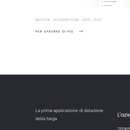
NOTIZIE
ACQUISITION
GEO
SEO
PER SAPERNE DI PIÙ
La prima applicazione di datazione
L'az
della targa.
TERMI