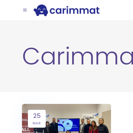
Carimma
25
MAR