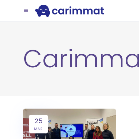
Carimma
25
MAR