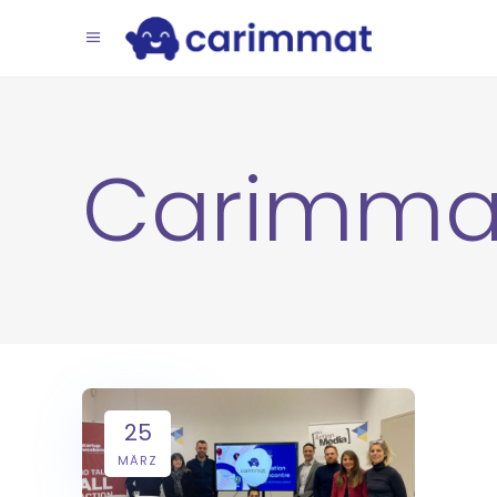
Carimma
25
MÄRZ