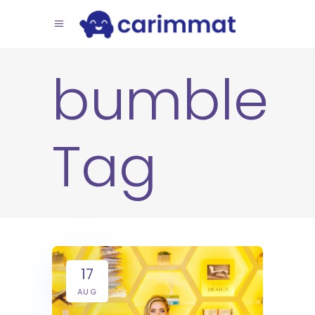
bumble
Tag
17
AUG