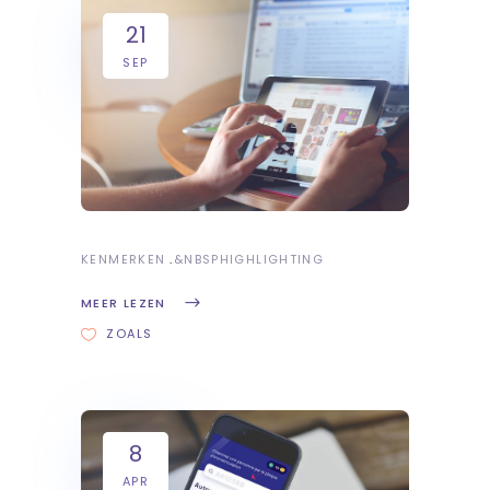
21
SEP
KENMERKEN
&NBSP
HIGHLIGHTING
MEER LEZEN
ZOALS
8
APR