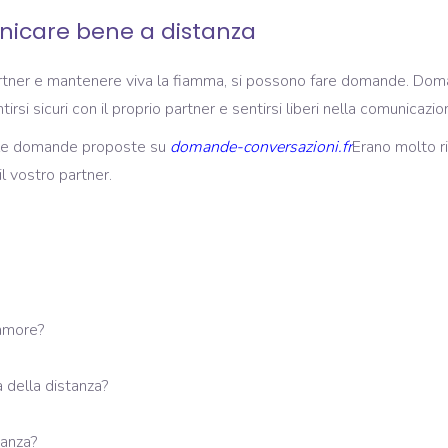
icare bene a distanza
rtner e mantenere viva la fiamma, si possono fare domande. Doman
irsi sicuri con il proprio partner e sentirsi liberi nella comunicazio
elle domande proposte su
domande-conversazioni.fr
Erano molto ri
 vostro partner.
'amore?
a della distanza?
tanza?