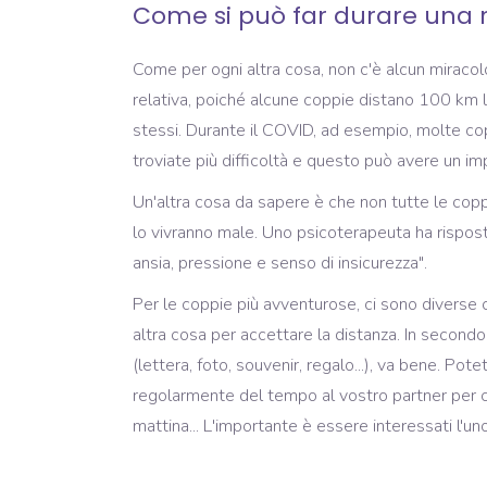
Come si può far durare una r
Come per ogni altra cosa, non c'è alcun miracolo
relativa, poiché alcune coppie distano 100 km l'
stessi. Durante il COVID, ad esempio, molte copp
troviate più difficoltà e questo può avere un im
Un'altra cosa da sapere è che non tutte le copp
lo vivranno male. Uno psicoterapeuta ha risposto
ansia, pressione e senso di insicurezza".
Per le coppie più avventurose, ci sono diverse c
altra cosa per accettare la distanza. In secondo
(lettera, foto, souvenir, regalo...), va bene. Po
regolarmente del tempo al vostro partner per chi
mattina... L'importante è essere interessati l'un