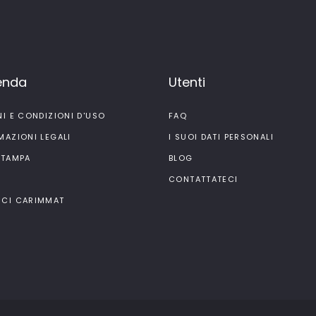
ienda
Utenti
NI E CONDIZIONI D'USO
FAQ
MAZIONI LEGALI
I SUOI DATI PERSONALI
STAMPA
BLOG
I
CONTATTATECI
CI CARIMMAT