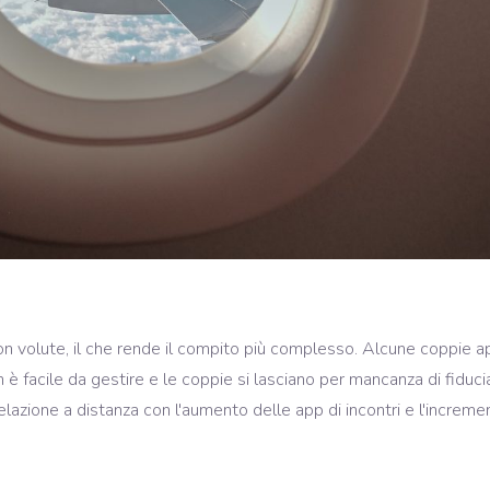
on volute, il che rende il compito più complesso. Alcune coppie ap
 non è facile da gestire e le coppie si lasciano per mancanza di fid
lazione a distanza con l'aumento delle app di incontri e l'incremen