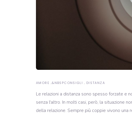
AMORE
&NBSP
CONSIGLI
DISTANZA
Le relazioni a distanza sono spesso forzate e n
senza l'altro. In molti casi, però, la situazione
della relazione. Sempre più coppie vivono una re