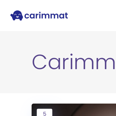
Carimm
5