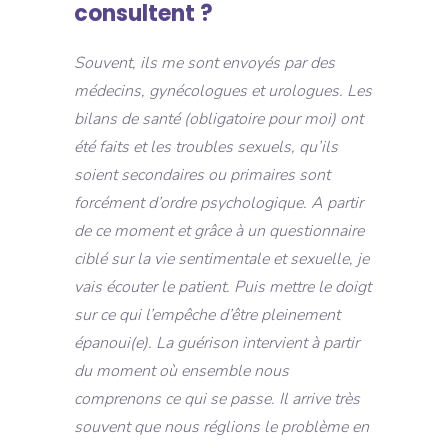
consultent ?
Souvent, ils me sont envoyés par des
médecins, gynécologues et urologues. Les
bilans de santé (obligatoire pour moi) ont
été faits et les troubles sexuels, qu’ils
soient secondaires ou primaires sont
forcément d’ordre psychologique. A partir
de ce moment et grâce à un questionnaire
ciblé sur la vie sentimentale et sexuelle, je
vais écouter le patient. Puis mettre le doigt
sur ce qui l’empêche d’être pleinement
épanoui(e). La guérison intervient à partir
du moment où ensemble nous
comprenons ce qui se passe. Il arrive très
souvent que nous réglions le problème en