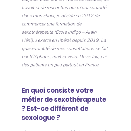
travail et de rencontres qui m’ont conforté
dans mon choix, je décide en 2012 de
commencer une formation de
sexothérapeute (Ecole indigo – Alain
Héril). J’exerce en libéral depuis 2019. La
quasi-totalité de mes consultations se fait
par téléphone, mail et visio. De ce fait, j’ai
des patients un peu partout en France.
En quoi consiste votre
métier de sexothérapeute
? Est-ce différent de
sexologue ?