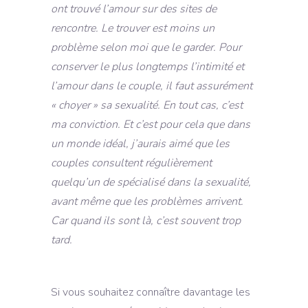
ont trouvé l’amour sur des sites de
rencontre. Le trouver est moins un
problème selon moi que le garder. Pour
conserver le plus longtemps l’intimité et
l’amour dans le couple, il faut assurément
« choyer » sa sexualité. En tout cas, c’est
ma conviction. Et c’est pour cela que dans
un monde idéal, j’aurais aimé que les
couples consultent régulièrement
quelqu’un de spécialisé dans la sexualité,
avant même que les problèmes arrivent.
Car quand ils sont là, c’est souvent trop
tard.
Si vous souhaitez connaître davantage les