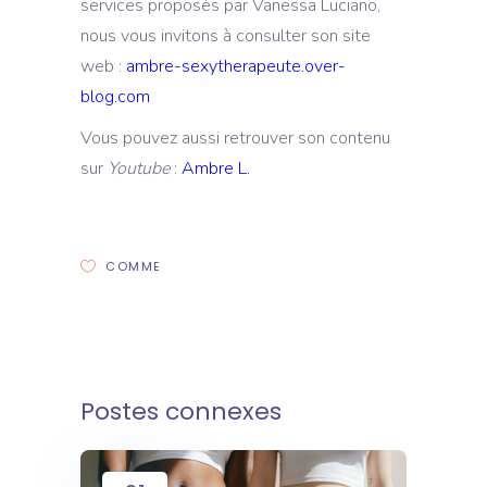
services proposés par Vanessa Luciano,
nous vous invitons à consulter son site
web :
ambre-sexytherapeute.over-
blog.com
Vous pouvez aussi retrouver son contenu
sur
Youtube
:
Ambre L.
COMME
Postes connexes