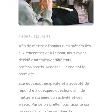
AMOUR
SEXUALITÉ
Afin de mettre à l’honneur les métiers liés
aux rencontres et à l’amour, nous avons
décidé d’interviewer différents
professionnels. Vanessa Luciano est la
première.
Elle est sexothérapeute et a accepté de
répondre à quelques questions afin de
mettre en lumière son activité et ses
enjeux. Par ce biais, elle nous raconte son
parcours avant d’arriver dans la