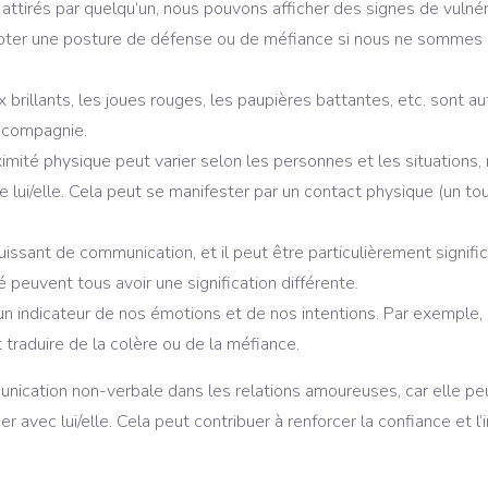
attirés par quelqu’un, nous pouvons afficher des signes de vuln
er une posture de défense ou de méfiance si nous ne sommes pas
ux brillants, les joues rouges, les paupières battantes, etc. sont 
a compagnie.
ximité physique peut varier selon les personnes et les situations
 lui/elle. Cela peut se manifester par un contact physique (un tou
uissant de communication, et il peut être particulièrement signifi
 peuvent tous avoir une signification différente.
 un indicateur de nos émotions et de nos intentions. Par exemple,
t traduire de la colère ou de la méfiance.
unication non-verbale dans les relations amoureuses, car elle p
avec lui/elle. Cela peut contribuer à renforcer la confiance et l’in