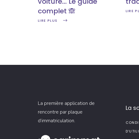
voiture… Le guide
trad
complet 🙈
LIRE P
LIRE PLUS
La première application de
La s
rencontre par plaque
d’immatriculation.
CONDI
D’UTIL