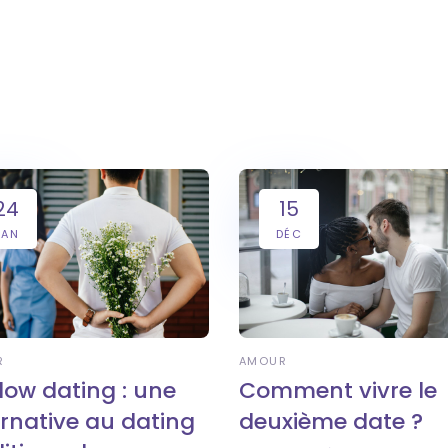
24
15
JAN
DÉC
R
AMOUR
slow dating : une
Comment vivre le
ernative au dating
deuxième date ?