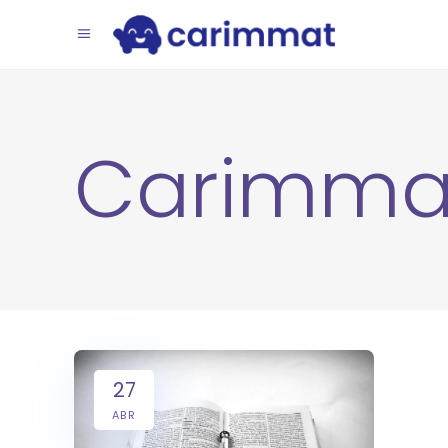
Carimma
27
ABR