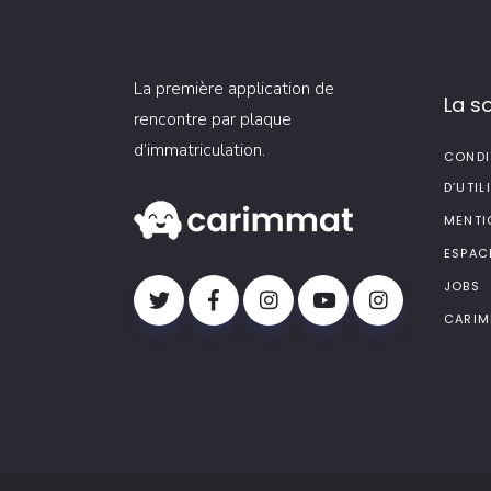
La première application de
La s
rencontre par plaque
d’immatriculation.
CONDI
D’UTIL
MENTI
ESPAC
JOBS
CARIM