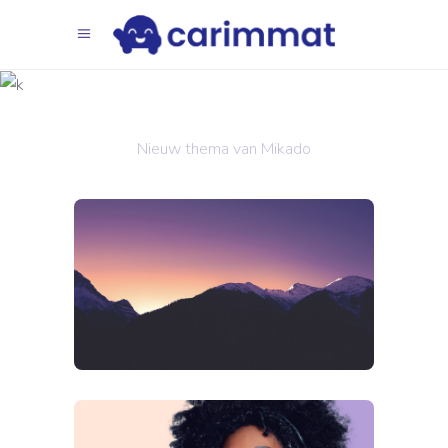
UI UX
Droom
Nieuw thema van Mikado