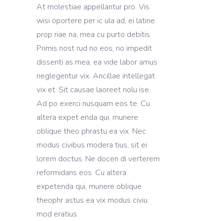
At molestiae appellantur pro. Vis
wisi oportere per ic ula ad, ei latine
prop riae na, mea cu purto debitis.
Primis nost rud no eos, no impedit
dissenti as mea, ea vide labor amus
neglegentur vix. Ancillae intellegat
vix et. Sit causae laoreet nolu ise.
Ad po exerci nusquam eos te. Cu
altera expet enda qui, munere
oblique theo phrastu ea vix. Nec
modus civibus modera tius, sit ei
lorem doctus. Ne docen di verterem
reformidans eos. Cu altera
expetenda qui, munere oblique
theophr astus ea vix modus civiu
mod eratius.