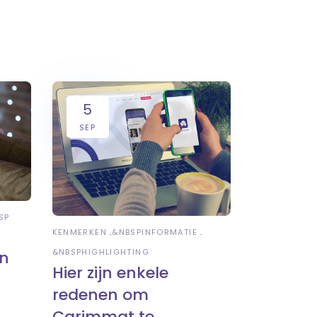
5
SEP
SP
KENMERKEN
&NBSP
INFORMATIE
&NBSP
HIGHLIGHTING
en
Hier zijn enkele
redenen om
Carimmat te