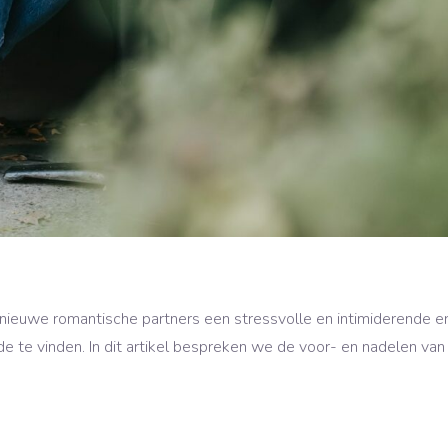
euwe romantische partners een stressvolle en intimiderende erva
e te vinden. In dit artikel bespreken we de voor- en nadelen van