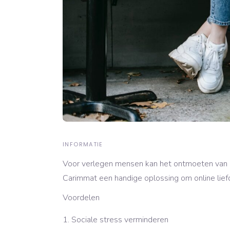
INFORMATIE
Voor verlegen mensen kan het ontmoeten van ni
Carimmat een handige oplossing om online liefd
Voordelen
Sociale stress verminderen