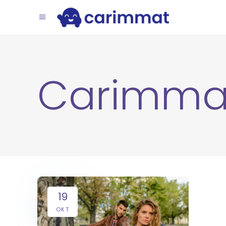
Carimma
19
OKT