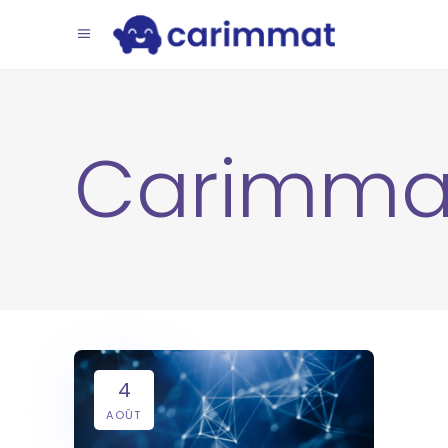
Carimma
4
AOÛT