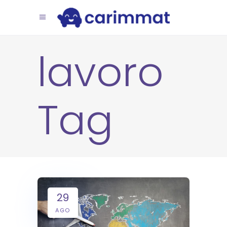
lavoro
Tag
29
AGO