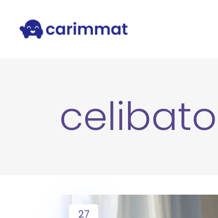
celibat
27