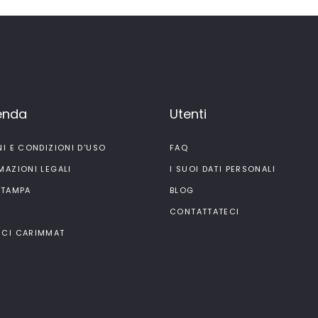
ienda
Utenti
NI E CONDIZIONI D'USO
FAQ
MAZIONI LEGALI
I SUOI DATI PERSONALI
STAMPA
BLOG
I
CONTATTATECI
CI CARIMMAT