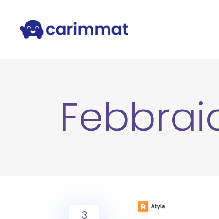
Febbrai
3