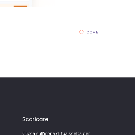
COME
Scaricare
Clicca sull'icona di tua scelta per