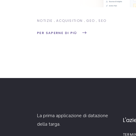
NOTIZIE
ACQUISITION
GEO
SEO
PER SAPERNE DI PIÙ
La prima applicazione di datazione
L'az
della targa.
TERMI