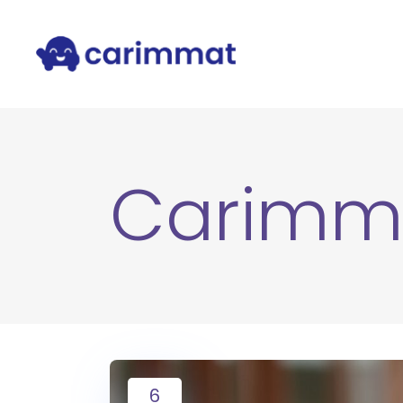
Carimm
6