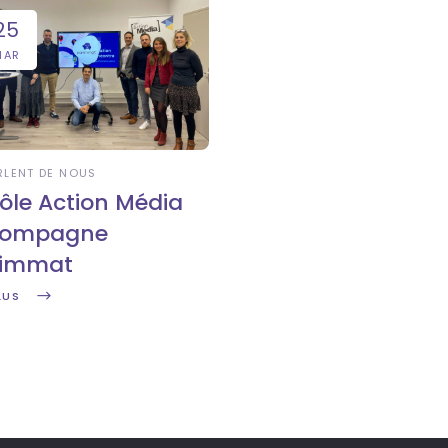
25
MAR
ARLENT DE NOUS
Pôle Action Média
compagne
immat
LUS