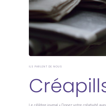
ILS PARLENT DE NOUS
Créapill
Le célèbre journal « Dopez votre créativité av