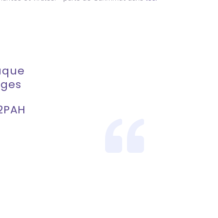
laque
ages
2PAH