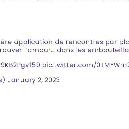
ière application de rencontres par p
trouver l’amour… dans les embouteill
o/9KB2Pgvf59
pic.twitter.com/0TMYWm
ls)
January 2, 2023