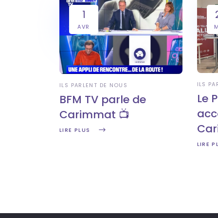
1
AVR
ILS P
ILS PARLENT DE NOUS
Le 
BFM TV parle de
ac
Carimmat 📺
Car
LIRE PLUS
LIRE P