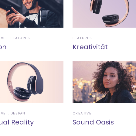
IVE
FEATURES
FEATURES
on
Kreativität
IVE
DESIGN
CREATIVE
ual Reality
Sound Oasis