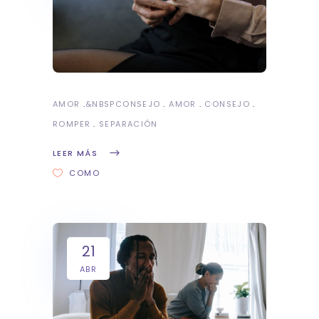
AMOR
&NBSP
CONSEJO
AMOR
CONSEJO
ROMPER
SEPARACIÓN
LEER MÁS
COMO
21
ABR