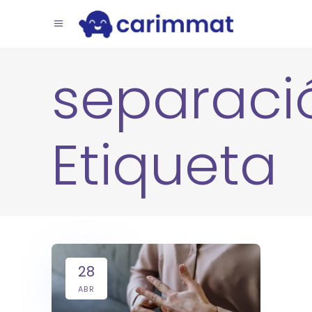
separaci
Etiqueta
28
ABR