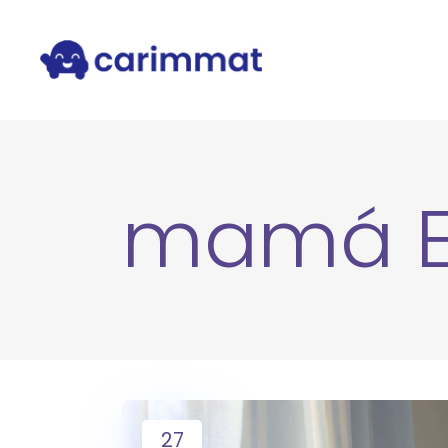
mamá E
27