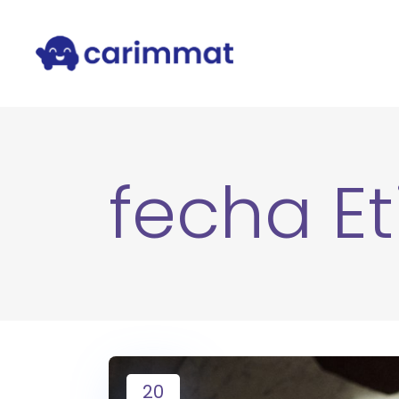
fecha E
20