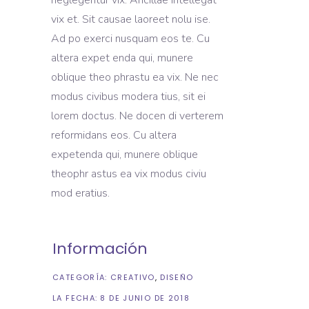
neglegentur vix. Ancillae intellegat
vix et. Sit causae laoreet nolu ise.
Ad po exerci nusquam eos te. Cu
altera expet enda qui, munere
oblique theo phrastu ea vix. Ne nec
modus civibus modera tius, sit ei
lorem doctus. Ne docen di verterem
reformidans eos. Cu altera
expetenda qui, munere oblique
theophr astus ea vix modus civiu
mod eratius.
Información
CATEGORÍA:
CREATIVO
DISEÑO
LA FECHA:
8 DE JUNIO DE 2018