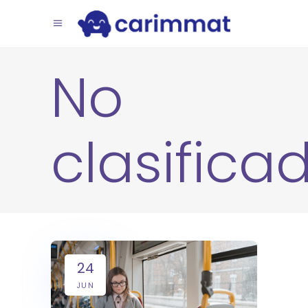
No
clasifica
24
JUN