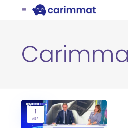
Carimma
1
ABR