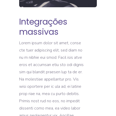
Integrações
massivas
Lorem ipsum dolor sit amet, conse
cte tuer adipiscing elit, sed diam no
nu m nibhie eui smod. Facil isis atve
eros et accumsan etiu sto odi dignis
sim qui blandit praesen lup ta de er.
Na molestiae appellantur pro. Vis
wisi oportere per ic ula ad, ei latine
prop riae na, mea cu purto debitis.
Primis nost rud no eos, no impedit
dissenti como mea, ea video labor
amus neglegentur vix. Ancillae